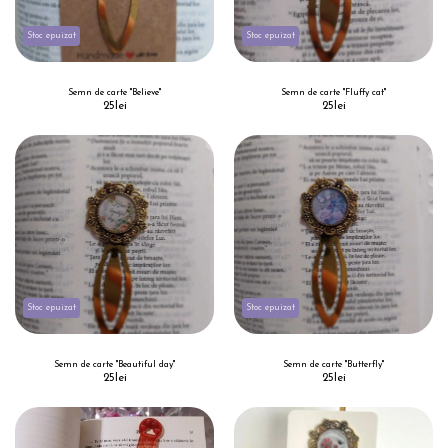
Stoc epuizat
Stoc epuizat
Semn de carte "Believe"
Semn de carte "Fluffy cat"
25
lei
25
lei
Stoc epuizat
Stoc epuizat
Semn de carte "Beautiful day"
Semn de carte "Butterfly"
25
lei
25
lei