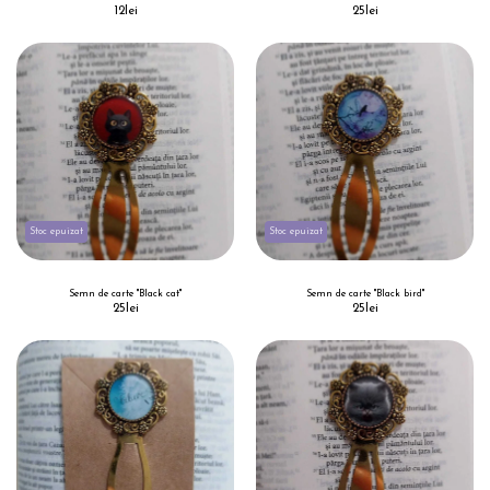
12
lei
25
lei
Stoc epuizat
Stoc epuizat
Semn de carte "Black cat"
Semn de carte "Black bird"
25
lei
25
lei