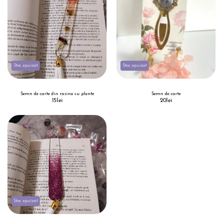
Stoc epuizat
Stoc epuizat
Semn de carte din rasina cu plante
Semn de carte
15
lei
20
lei
Stoc epuizat