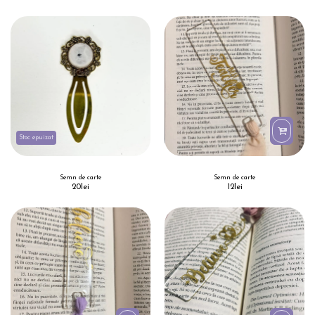
Stoc epuizat
Semn de carte
Semn de carte
20
lei
12
lei