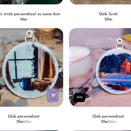
in sticla personalizat cu nume 6cm
Glob Grich
14
lei
25
lei
-40%
Glob personalizat
Glob personalizat
15
lei
25
lei
15
lei
25
lei