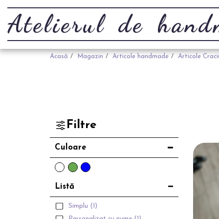
Atelierul de han
Acasă
Magazin
Articole handmade
Articole Craci
Filtre
Culoare
Listă
Simplu
(1)
Personalizat cu nume
(1)