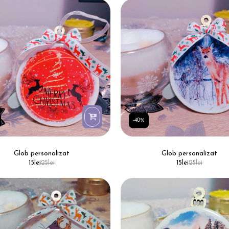
-40%
Glob personalizat
Glob personalizat
15
lei
25
lei
15
lei
25
lei