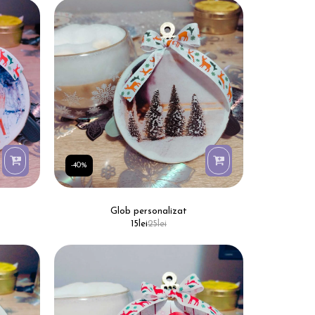
-40%
Glob personalizat
15
lei
25
lei