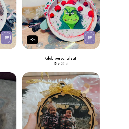
-40%
Glob personalizat
15
lei
25
lei