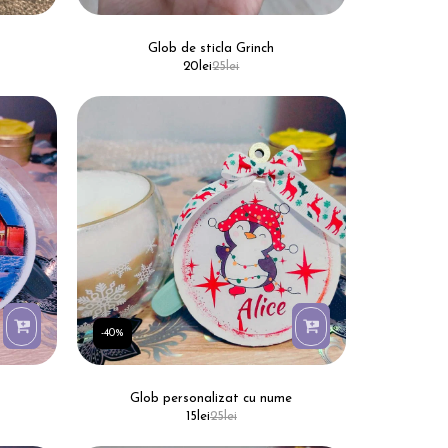
Glob de sticla Grinch
20
lei
25
lei
-40%
Glob personalizat cu nume
15
lei
25
lei