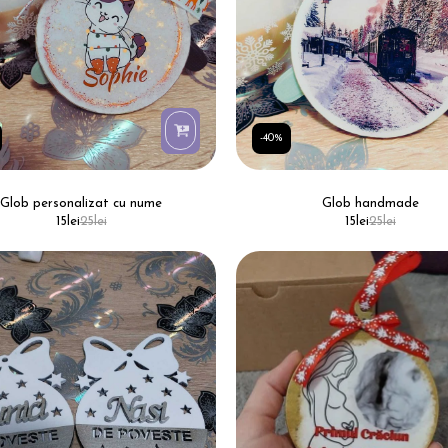
-40%
Glob personalizat cu nume
Glob handmade
15
lei
25
lei
15
lei
25
lei