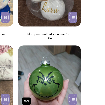
8 cm
Glob personalizat cu nume 8 cm
19
lei
-20%