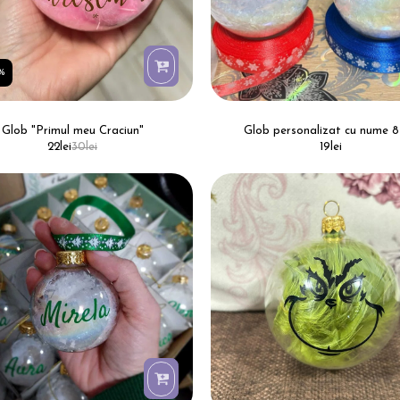
7%
Glob "Primul meu Craciun"
Glob personalizat cu nume 
22
lei
30
lei
19
lei