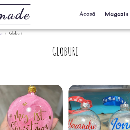
dmade
Acasă
Magazin
un
Globuri
GLOBURI