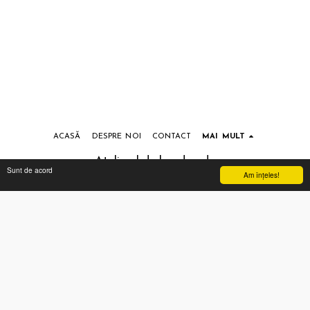
ACASĂ
DESPRE NOI
CONTACT
MAI MULT
Atelierul de handmade
Sunt de acord
Am înţeles!
Drepturi de autor © 2026 Toate drepturile rezervate
Termeni si conditii
|
Prelucrarea datelor cu caracter personal
Abonează-te