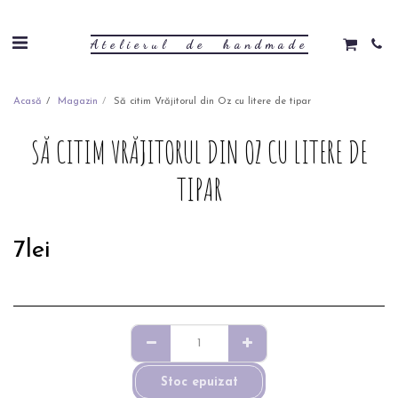
Atelierul de handmade
Acasă
Magazin
Să citim Vrăjitorul din Oz cu litere de tipar
SĂ CITIM VRĂJITORUL DIN OZ CU LITERE DE
TIPAR
7
lei
Stoc epuizat