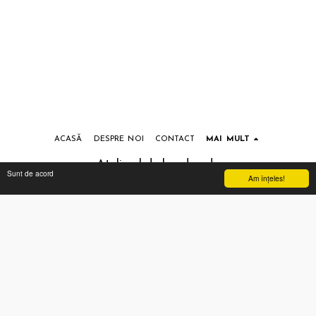
ACASĂ
DESPRE NOI
CONTACT
MAI MULT
Atelierul de handmade
Sunt de acord
Am înţeles!
Drepturi de autor © 2026 Toate drepturile rezervate
Termeni si conditii
|
Prelucrarea datelor cu caracter personal
Abonează-te