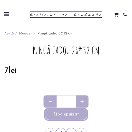
Atelierul de handmade
Acasă
Magazin
Pungă cadou 26*32 cm
PUNGĂ CADOU 26*32 CM
7
lei
Stoc epuizat