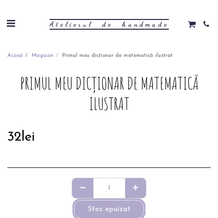
Atelierul de handmade
Acasă
Magazin
Primul meu dicționar de matematică ilustrat
PRIMUL MEU DICȚIONAR DE MATEMATICĂ
ILUSTRAT
32
lei
Stoc epuizat