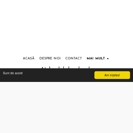
ACASĂ
DESPRE NOI
CONTACT
MAI MULT
Atelierul de handmade
Sunt de acord
Am înţeles!
Drepturi de autor © 2026 Toate drepturile rezervate
Termeni si conditii
|
Prelucrarea datelor cu caracter personal
Abonează-te