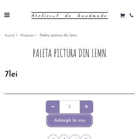
Atelierul de handmade
Acasă
Magazin
Paleta pictura din lemn
PALETA PICTURA DIN LEMN
7
lei
Adaugă la coş