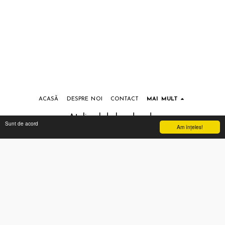
ACASĂ
DESPRE NOI
CONTACT
MAI MULT
Atelierul de handmade
Sunt de acord
Am înţeles!
Drepturi de autor © 2026 Toate drepturile rezervate
Termeni si conditii
|
Prelucrarea datelor cu caracter personal
Abonează-te