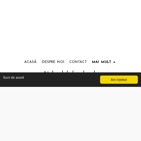
ACASĂ
DESPRE NOI
CONTACT
MAI MULT
Atelierul de handmade
Sunt de acord
Am înţeles!
Drepturi de autor © 2026 Toate drepturile rezervate
Termeni si conditii
|
Prelucrarea datelor cu caracter personal
Abonează-te