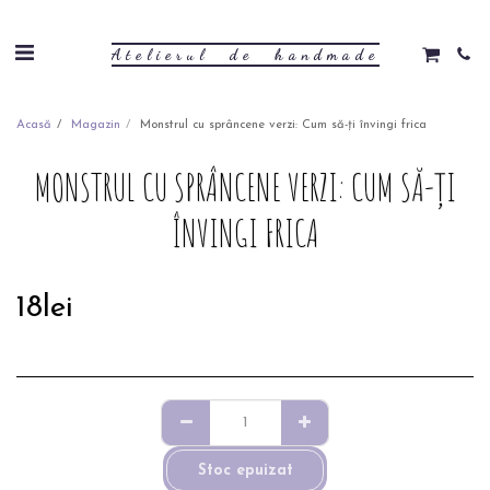
Atelierul de handmade
Acasă
Magazin
Monstrul cu sprâncene verzi: Cum să-ți învingi frica
MONSTRUL CU SPRÂNCENE VERZI: CUM SĂ-ȚI
ÎNVINGI FRICA
18
lei
Stoc epuizat