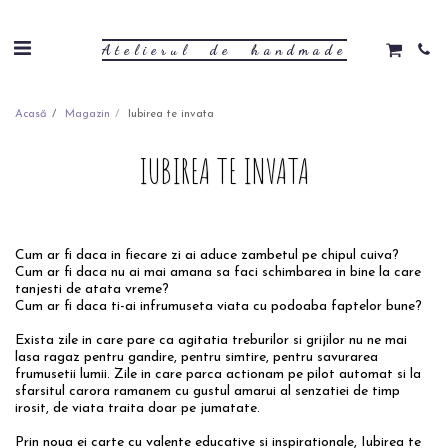
Atelierul de handmade
Acasă
Magazin
Iubirea te invata
IUBIREA TE INVATA
Cum ar fi daca in fiecare zi ai aduce zambetul pe chipul cuiva?
Cum ar fi daca nu ai mai amana sa faci schimbarea in bine la care
tanjesti de atata vreme?
Cum ar fi daca ti-ai infrumuseta viata cu podoaba faptelor bune?
Exista zile in care pare ca agitatia treburilor si grijilor nu ne mai
lasa ragaz pentru gandire, pentru simtire, pentru savurarea
frumusetii lumii. Zile in care parca actionam pe pilot automat si la
sfarsitul carora ramanem cu gustul amarui al senzatiei de timp
irosit, de viata traita doar pe jumatate.
Prin noua ei carte cu valente educative si inspirationale, Iubirea te