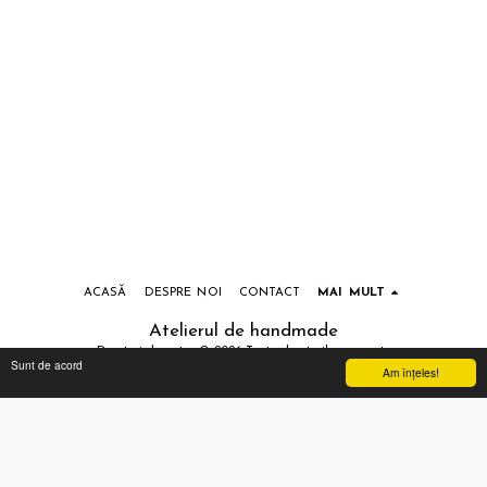
ACASĂ
DESPRE NOI
CONTACT
MAI MULT
Atelierul de handmade
Drepturi de autor © 2026 Toate drepturile rezervate
Sunt de acord
Am înţeles!
Termeni si conditii
|
Prelucrarea datelor cu caracter personal
Abonează-te