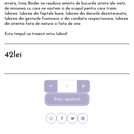
invata, Irina Binder ne readuce aminte de bucuriile uitate ale vietii,
de misiunea cu care ne nastem si de scopul pentru care traim:
Iubirea. Iubirea din faptele bune, Iubirea din darurile dezinteresate,
Iubirea din gesturile frumoase si din conduita respectuoasa, Iubirea
din atentia fata de natura si fata de sine.
Este timpul sa traiesti intru Iubire!
42
lei
Stoc epuizat