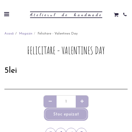
Atelierul de handmade
Acasă
Magazin
Felicitare - Valentines Day
FELICITARE - VALENTINES DAY
5
lei
Stoc epuizat