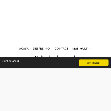
ACASĂ
DESPRE NOI
CONTACT
MAI MULT
Atelierul de handmade
Sunt de acord
Am înţeles!
Drepturi de autor © 2026 Toate drepturile rezervate
Termeni si conditii
|
Prelucrarea datelor cu caracter personal
Abonează-te