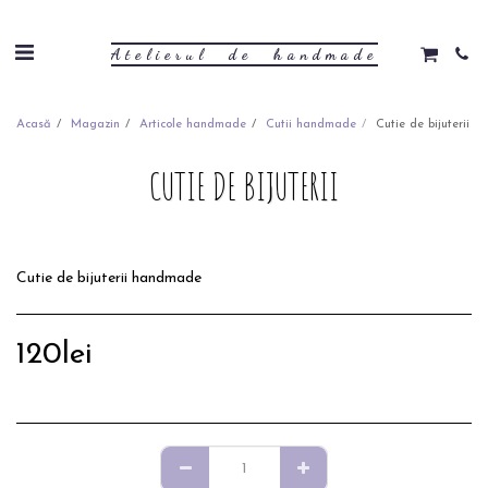
Atelierul de handmade
Acasă
Magazin
Articole handmade
Cutii handmade
Cutie de bijuterii
CUTIE DE BIJUTERII
Cutie de bijuterii handmade
120
lei