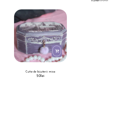
115
lei
150
lei
Cutie de bijuterii mica
50
lei