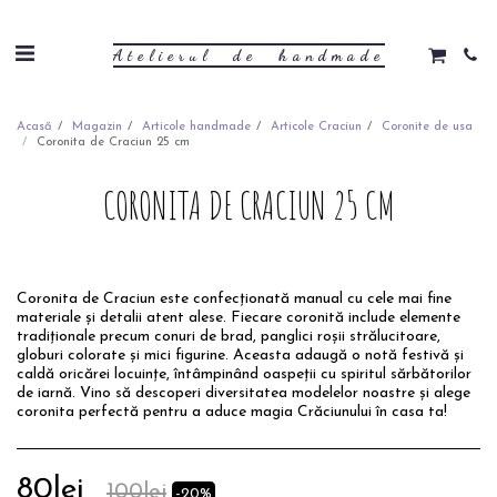
Atelierul de handmade
Acasă
Magazin
Articole handmade
Articole Craciun
Coronite de usa
Coronita de Craciun 25 cm
CORONITA DE CRACIUN 25 CM
Coronita de Craciun este confecționată manual cu cele mai fine
materiale și detalii atent alese. Fiecare coronită include elemente
tradiționale precum conuri de brad, panglici roșii strălucitoare,
globuri colorate și mici figurine. Aceasta adaugă o notă festivă și
caldă oricărei locuințe, întâmpinând oaspeții cu spiritul sărbătorilor
de iarnă. Vino să descoperi diversitatea modelelor noastre și alege
coronita perfectă pentru a aduce magia Crăciunului în casa ta!
80
lei
100
lei
-20%