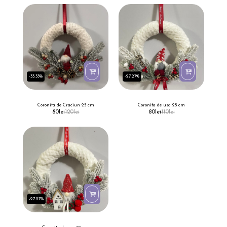
-33.33%
-27.27%
Coronita de Craciun 25 cm
Coronita de usa 25 cm
80
lei
120
lei
80
lei
110
lei
-27.27%