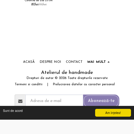
Coronita de usa 25 cm
80
lei
110
lei
ACASĂ
DESPRE NOI
CONTACT
MAI MULT
Atelierul de handmade
Drepturi de autor © 2026 Toate drepturile rezervate
Termeni si conditii
|
Prelucrarea datelor cu caracter personal
Abonează-te
Sunt de acord
Am înţeles!