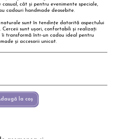
e casual, cât și pentru evenimente speciale,
i sau cadouri handmade deosebite.
ri naturale sunt în tendințe datorită aspectului
Cerceii sunt ușori, confortabili și realizați
îi transformă într-un cadou ideal pentru
made și accesorii unicat.
daugă la coş