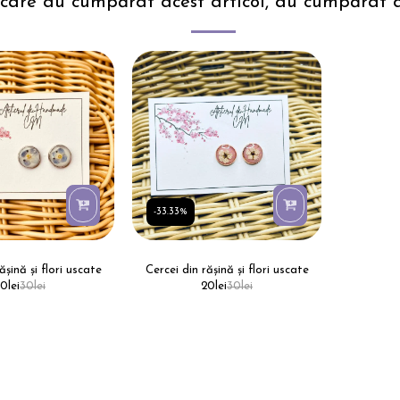
 care au cumpărat acest articol, au cumpărat 
-33.33%
ășină și flori uscate
Cercei din rășină și flori uscate
20
lei
30
lei
20
lei
30
lei