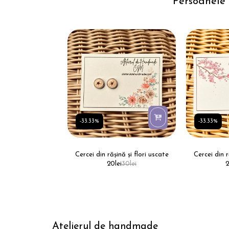
Persoanele
-33.33%
-33.33%
Cercei din rășină și flori uscate
Cercei din r
20
lei
30
lei
Atelierul de handmade