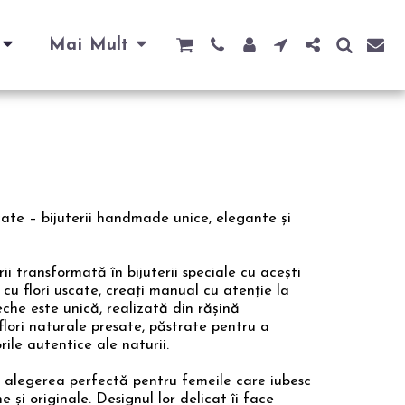
Mai Mult
scate – bijuterii handmade unice, elegante și
 transformată în bijuterii speciale cu acești
u flori uscate, creați manual cu atenție la
eche este unică, realizată din rășină
flori naturale presate, păstrate pentru a
rile autentice ale naturii.
nt alegerea perfectă pentru femeile care iubesc
e și originale. Designul lor delicat îi face