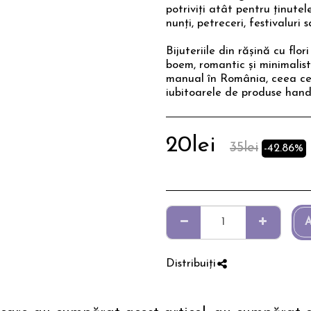
potriviți atât pentru ținutel
nunți, petreceri, festivalur
Bijuteriile din rășină cu flo
boem, romantic și minimalist. 
manual în România, ceea ce 
iubitoarele de produse hand
20
lei
35
lei
-42.86%
A
Distribuiți