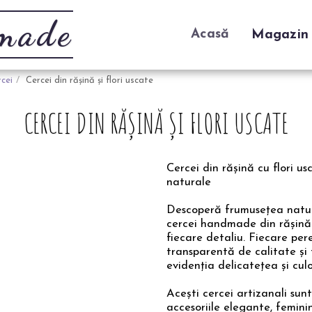
dmade
Acasă
Magazin
cei
Cercei din rășină și flori uscate
CERCEI DIN RĂȘINĂ ȘI FLORI USCATE
Cercei din rășină cu flori u
naturale
Descoperă frumusețea naturii
cercei handmade din rășină c
fiecare detaliu. Fiecare per
transparentă de calitate și 
evidenția delicatețea și culo
Acești cercei artizanali su
accesoriile elegante, feminin