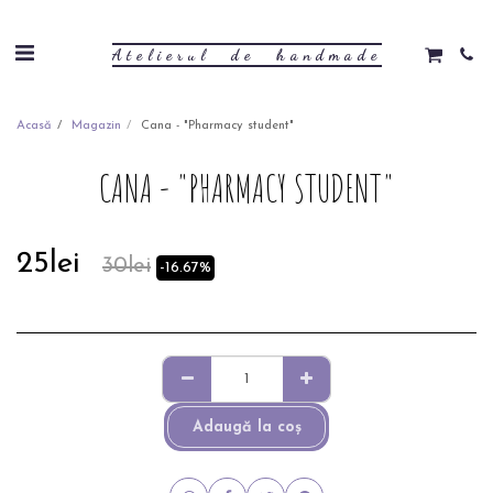
Atelierul de handmade
Acasă
Magazin
Cana - "Pharmacy student"
CANA - "PHARMACY STUDENT"
25
lei
30
lei
-16.67%
Adaugă la coş