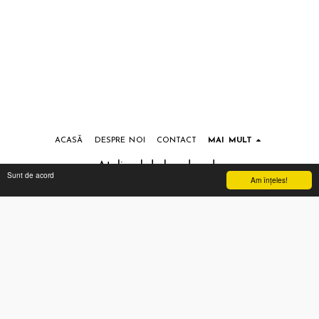
ACASĂ
DESPRE NOI
CONTACT
MAI MULT
Atelierul de handmade
Sunt de acord
Am înţeles!
Drepturi de autor © 2026 Toate drepturile rezervate
Termeni si conditii
|
Prelucrarea datelor cu caracter personal
Abonează-te