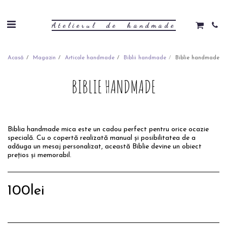
Atelierul de handmade
Acasă
Magazin
Articole handmade
Biblii handmade
Biblie handmade
BIBLIE HANDMADE
Biblia handmade mica este un cadou perfect pentru orice ocazie
specială. Cu o copertă realizată manual și posibilitatea de a
adăuga un mesaj personalizat, această Biblie devine un obiect
prețios și memorabil.
100
lei