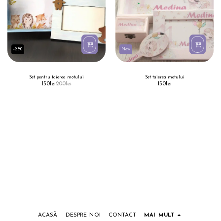
-25%
New
Set pentru taierea motului
Set taierea motului
150
lei
200
lei
150
lei
ACASĂ
DESPRE NOI
CONTACT
MAI MULT