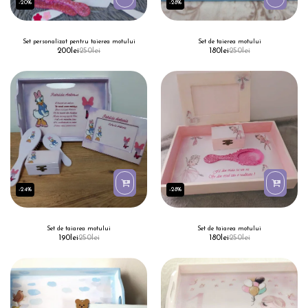
-20%
-28%
Set personalizat pentru taierea motului
Set de taierea motului
200
lei
250
lei
180
lei
250
lei
-24%
-28%
Set de taiarea motului
Set de taiarea motului
190
lei
250
lei
180
lei
250
lei