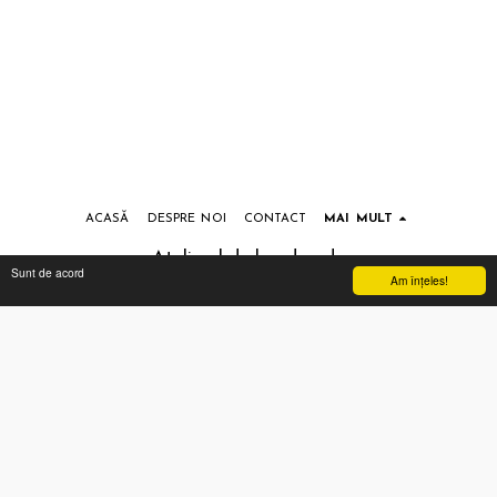
ACASĂ
DESPRE NOI
CONTACT
MAI MULT
Atelierul de handmade
Sunt de acord
Am înţeles!
Drepturi de autor © 2026 Toate drepturile rezervate
Termeni si conditii
|
Prelucrarea datelor cu caracter personal
Abonează-te