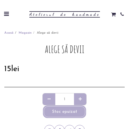
Atelierul de handmade
Acasă
Magazin
Alege să devii
ALEGE SĂ DEVII
15
lei
Stoc epuizat