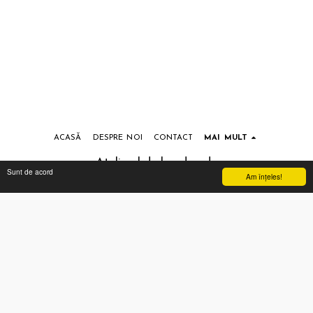
ACASĂ
DESPRE NOI
CONTACT
MAI MULT
Atelierul de handmade
Sunt de acord
Am înţeles!
Drepturi de autor © 2026 Toate drepturile rezervate
Termeni si conditii
|
Prelucrarea datelor cu caracter personal
Abonează-te