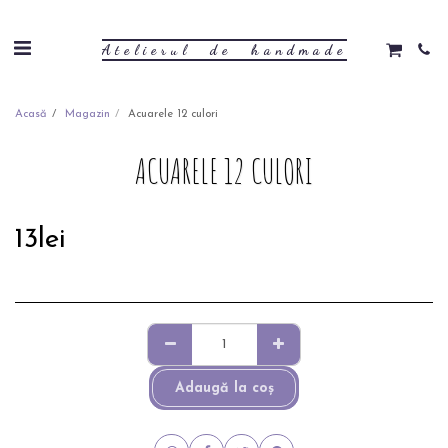
Atelierul de handmade
Acasă
Magazin
Acuarele 12 culori
ACUARELE 12 CULORI
13
lei
Adaugă la coş